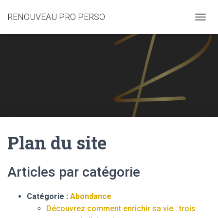
RENOUVEAU PRO PERSO
T
O
G
G
L
E
N
A
V
I
G
A
Plan du site
T
I
O
N
Articles par catégorie
Catégorie :
Abondance
Découvrez comment enrichir sa vie : trois