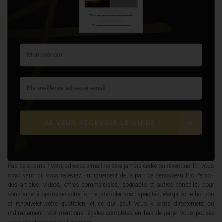
JE VEUX RECEVOIR LE GUIDE !
Pas de spams ! Votre adresse e-mail ne sera jamais cédée ou revendue. En vous
inscrivant ici, vous recevrez - uniquement de la part de Renouveau Pro Perso -
des articles, vidéos, offres commerciales, podcasts et autres conseils, pour
vous aider à optimiser votre forme, stimuler vos capacités, élargir votre horizon
et renouveler votre quotidien, et ce qui peut vous y aider, directement ou
indirectement. Voir mentions légales complètes en bas de page. Vous pouvez