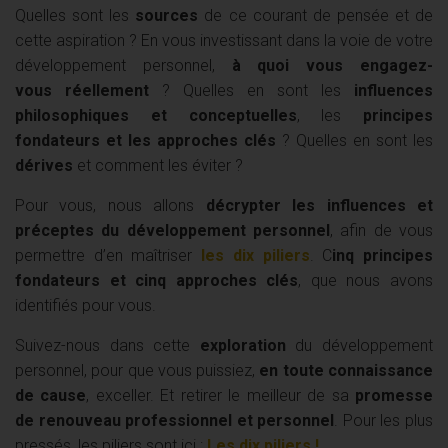
Quelles sont les
sources
de ce courant de pensée et de
cette aspiration ? En vous investissant dans la voie de votre
développement personnel,
à quoi vous engagez-
vous réellement
? Quelles en sont les
influences
philosophiques et conceptuelles
, les
principes
fondateurs et les approches clés
? Quelles en sont les
dérives
et comment les éviter ?
Pour vous, nous allons
décrypter les influences et
préceptes du développement personnel
, afin de vous
permettre d’en maîtriser
les dix piliers
. C
inq principes
fondateurs et cinq approches clés
, que nous avons
identifiés pour vous.
Suivez-nous dans cette
exploration
du développement
personnel, pour que vous puissiez,
en toute connaissance
de cause
, exceller. Et retirer le meilleur de sa
promesse
de renouveau professionnel et personnel
. Pour les plus
pressés, les piliers sont ici :
Les dix piliers !