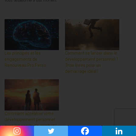
vous désabonner à tout moment.
Les principes et les
Comment se lancer dans le
engagements de
développement personnel ?
Renouveau Pro Perso
Trois livres pour un
démarrage idéal !
Comment accélérer votre
développement personnel
avec les sports de combat !