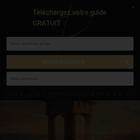
RENOUVEAU PRO PERSO
Téléchargez votre guide
T
GRATUIT
O
G
G
L
E
N
A
RECEVOIR LE GUIDE
V
I
G
A
T
I
O
N