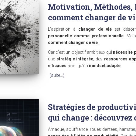
Motivation, Méthodes, 
comment changer de vie
L’aspiration à
changer de vie
est désorm
personnelle comme professionnelle
. Mais
comment changer de vie
.
Car c’est un objectif ambitieux qui
nécessite p
une
stratégie intégrée
, des
ressources app
efficaces
ainsi qu’un
mindset adapté
.
(suite…)
Stratégies de productiv
qui change : découvre
Arnaque, souffrance, roues dentées, hamster, 
associées à l’idée de productivité
. Pourtan