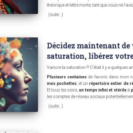
théorique et lettre morte, tant que vous ne l’av
(suite…)
Décidez maintenant de 
saturation, libérez votr
Vaincre la saturation !? C’était il y a quelques 
Plusieurs centaines
de favoris dans mon na
mes pochettes
, et un
répertoire entier de 
Et tous les soirs,
un temps infini et stérile
à
p
les comptes de réseau sociaux potentiellement
(suite…)