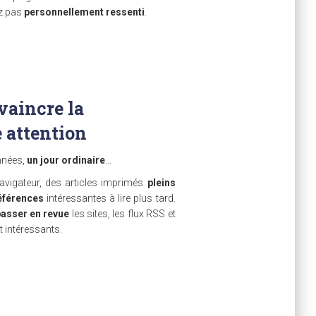
ez pas
personnellement ressenti
.
vaincre la
e attention
années,
un jour ordinaire
…
vigateur, des articles imprimés
pleins
références
intéressantes à lire plus tard.
asser en revue
les sites, les flux RSS et
 intéressants.