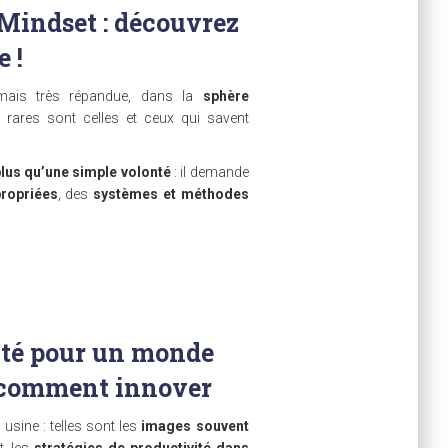
Mindset : découvrez
 !
ais très répandue, dans la
sphère
 rares sont celles et ceux qui savent
lus qu’une simple volonté
: il demande
ropriées
, des
systèmes et méthodes
ité pour un monde
z comment innover
usine : telles sont les
images souvent
t, les
stratégies de productivité dans