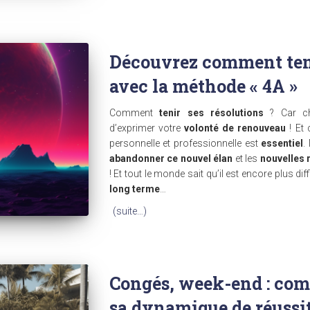
Découvrez comment teni
avec la méthode « 4A »
Comment
tenir ses résolutions
? Car ch
d’exprimer votre
volonté de renouveau
! Et 
personnelle et professionnelle est
essentiel
.
abandonner ce nouvel élan
et les
nouvelles 
! Et tout le monde sait qu’il est encore plus di
long terme
…
(suite…)
Congés, week-end : com
sa dynamique de réussite