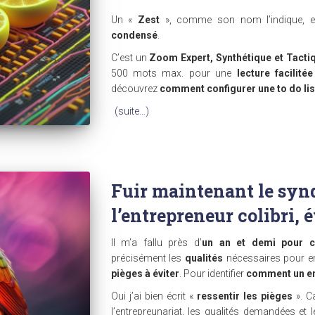
Un «
Zest
», comme son nom l’indique, e
condensé
.
C’est un
Zoom Expert, Synthétique et Tacti
500 mots max. pour une
lecture facilité
découvrez
comment configurer une to do lis
(suite…)
Fuir maintenant le syn
l’entrepreneur colibri, 
Il m’a fallu près d’
un an et demi pour 
précisément les
qualités
nécessaires pour e
pièges à éviter
. Pour identifier
comment un ent
Oui j’ai bien écrit «
ressentir les pièges
». Ca
l’entrepreunariat, les qualités demandées et l