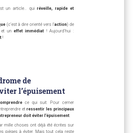
st un article… qui
réveille, rapide et
que
(c’est à dire orienté vers l’
action
) de
e
et un
effet immédiat
! Aujourd’hui :
t
!
drome de
éviter l’épuisement
comprendre
ce qui suit. Pour cerner
ntreprendre et
ressentir les principaux
repreneur doit éviter l’épuisement
.
r mille choses ont déjà été écrites sur
es pièges à éviter. Mais tout cela reste