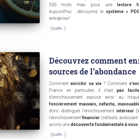
500 mots max. pour une
lecture fa
Aujourd’hui : découvrez le
système « PDG
entreprise !
(suite…)
Découvrez comment enric
sources de l’abondance
Comment
enrichir sa vie
? Comment
s’enr
France en particulier, il n’est
pas faci
d’enrichissement expose ainsi au risq
foncièrement mauvais, néfaste, inavouab
donc distinguer l’enrichissement
intérieur
(
l’enrichissement
financier
(néfaste, avilissant
avons une
découverte fondamentale à vous
(suite…)