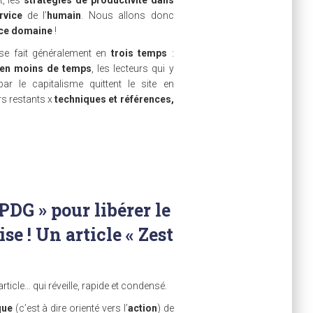
rvice
de l’
humain
. Nous allons donc
ce domaine
!
 se fait généralement en
trois temps
:
s en moins de temps
, les lecteurs qui y
ar le capitalisme quittent le site en
rs restants x
techniques et références,
PDG » pour libérer le
se ! Un article « Zest
ticle… qui réveille, rapide et condensé.
que
(c’est à dire orienté vers l’
action
) de