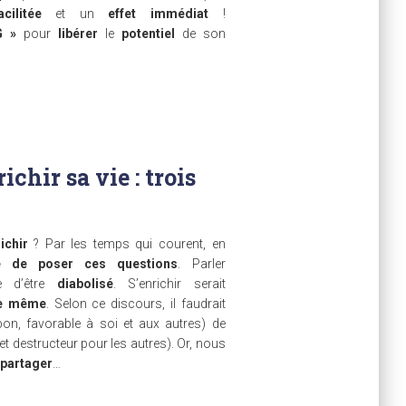
cilitée
et un
effet immédiat
!
 »
pour
libérer
le
potentiel
de son
hir sa vie : trois
ichir
? Par les temps qui courent, en
le de poser ces questions
. Parler
ue d’être
diabolisé
. S’enrichir serait
le même
. Selon ce discours, il faudrait
bon, favorable à soi et aux autres) de
 et destructeur pour les autres). Or, nous
 partager
…