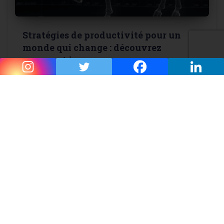
Stratégies de productivité pour un
monde qui change : découvrez
comment innover
Arnaque, souffrance, roues dentées, hamster, usine :
telles sont les images souvent associées à l’idée de
productivité. Pourtant, les stratégies de productivité dans
un monde qui change peuvent être au service de
l’humain. Nous allons donc
Read more…
RENOUVEAU PRO PERSO
ARTICLES
CONTACT
PLAN DU SITE