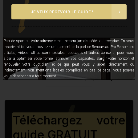
Devenez architecte du temps
JE VEUX RECEVOIR LE GUIDE !
Vous devez vous considérer comme l’
architecte de votre
temps
et non simplement constater que « vous n’avez pas
Pas de spams ! Votre adresse e-mail ne sera jamais cédée ou revendue. En vous
le temps ». Développez une
attitude proactive face au
inscrivant ici, vous recevrez - uniquement de la part de Renouveau Pro Perso - des
temps
. Augmentez
l’intentionnalité
de votre rapport au
articles, vidéos, offres commerciales, podcasts et autres conseils, pour vous
temps et à votre agenda.
aider à optimiser votre forme, stimuler vos capacités, élargir votre horizon et
renouveler votre quotidien, et ce qui peut vous y aider, directement ou
Devenez
créateurs de potentiel pour les autres
. Et pour
indirectement. Voir mentions légales complètes en bas de page. Vous pouvez
vous désabonner à tout moment.
cela, devenez l’
architecte de votre propre temps
!
Téléchargez votre
guide GRATUIT