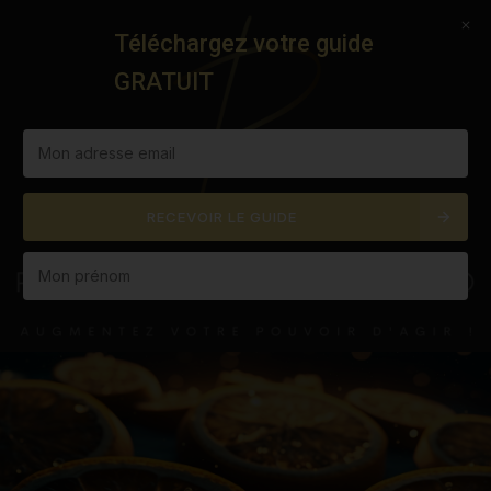
RENOUVEAU PRO PERSO
Téléchargez votre guide
T
GRATUIT
O
G
G
L
E
N
A
RECEVOIR LE GUIDE
V
I
G
A
T
I
O
N