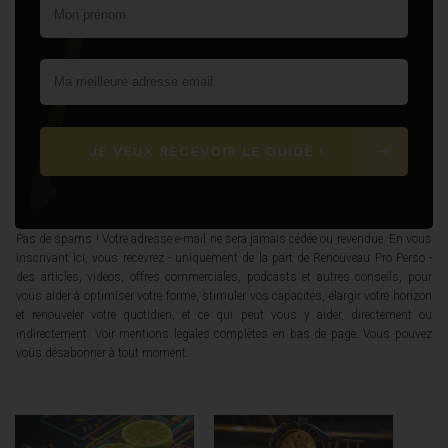
JE VEUX RECEVOIR LE GUIDE !
Pas de spams ! Votre adresse e-mail ne sera jamais cédée ou revendue. En vous
inscrivant ici, vous recevrez - uniquement de la part de Renouveau Pro Perso -
des articles, vidéos, offres commerciales, podcasts et autres conseils, pour
vous aider à optimiser votre forme, stimuler vos capacités, élargir votre horizon
et renouveler votre quotidien, et ce qui peut vous y aider, directement ou
indirectement. Voir mentions légales complètes en bas de page. Vous pouvez
vous désabonner à tout moment.