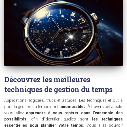
Découvrez les meilleures
techniques de gestion du temps
Applications, logiciels, trucs et astuces. Les techniques et outils
pour la gestion du temps sont
innombrables
. À travers cet article,
vous allez
apprendre à vous repérer dans l’ensemble des
possibilités
, afin d’identifier quelles sont
les techniques
essentielles pour planifier votre temps
. Vous allez pouvoir