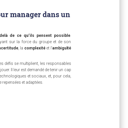
pour manager dans un
delà de ce qu’ils pensent possible
.
yant sur la force du groupe et de son
ncertitude
, la
complexité
et l’
ambiguïté
les défis se multiplient, les responsables
jouer. Il leur est demandé de tenir un cap
chnologiques et sociaux, et, pour cela,
e repensées et adaptées.