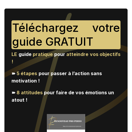
Téléchargez votre
guide GRATUIT
LE
guide
pratique
pour
atteindre vos objectifs
!
➽
5 étapes
pour passer à l’action sans
motivation !
➽
8 attitudes
pour faire de vos émotions un
atout !