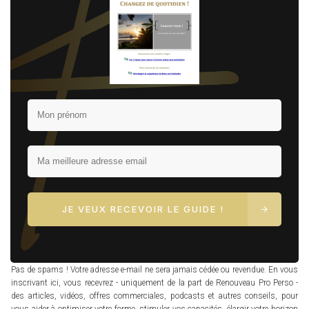
JE VEUX RECEVOIR LE GUIDE !
Pas de spams ! Votre adresse e-mail ne sera jamais cédée ou revendue. En vous
inscrivant ici, vous recevrez - uniquement de la part de Renouveau Pro Perso -
des articles, vidéos, offres commerciales, podcasts et autres conseils, pour