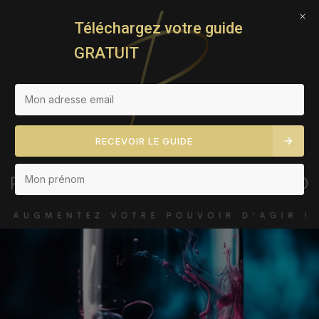
RENOUVEAU PRO PERSO
Téléchargez votre guide
T
GRATUIT
O
G
G
L
E
N
A
RECEVOIR LE GUIDE
V
I
G
A
T
I
O
N